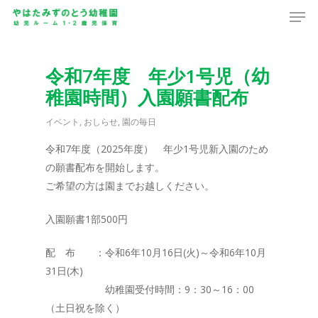
Men
Skip
to
main
content
令和7年度 年少1号児（幼
稚園時間）入園願書配布
イベント
,
おしらせ
,
園の毎日
令和7年度（2025年度） 年少1号児新入園のため
の願書配布を開始します。
ご希望の方は園までお越しください。
入園願書1部500円
配 布 ：令和6年10月16日(火)～令和6年10月
31日(木)
幼稚園受付時間：9：30～16：00
（土日祝を除く）