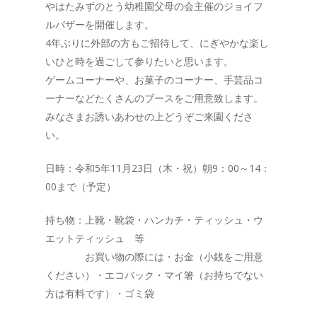
やはたみずのとう幼稚園父母の会主催のジョイフ
ルバザーを開催します。
4年ぶりに外部の方もご招待して、にぎやかな楽し
いひと時を過ごして参りたいと思います。
ゲームコーナーや、お菓子のコーナー、手芸品コ
ーナーなどたくさんのブースをご用意致します。
みなさまお誘いあわせの上どうぞご来園くださ
い。
日時：令和5年11月23日（木・祝）朝9：00～14：
00まで（予定）
持ち物：上靴・靴袋・ハンカチ・ティッシュ・ウ
エットティッシュ 等
お買い物の際には・お金（小銭をご用意
ください）・エコバック・マイ箸（お持ちでない
方は有料です）・ゴミ袋