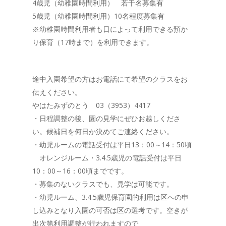
4歳児（幼稚園時間利用） 若干名募集有
5歳児（幼稚園時間利用）10名程度募集有
※幼稚園時間利用者も日によって利用できる預か
り保育（17時まで）を利用できます。
途中入園希望の方はお電話にて希望のクラスをお
伝えください。
やはたみずのとう 03（3953）4417
・日程調整の後、園の見学にぜひお越しくださ
い。候補日を何日か決めてご連絡ください。
・幼児ルームの電話受付は平日13：00～14：50頃
オレンジルーム・3.4.5歳児の電話受付は平日
10：00～16：00頃までです。
・募集のないクラスでも、見学は可能です。
・幼児ルーム、3.4.5歳児保育園的利用は区への申
し込みとなり入園の可否は区の選考です。空きが
出次第利用調整が行われますので