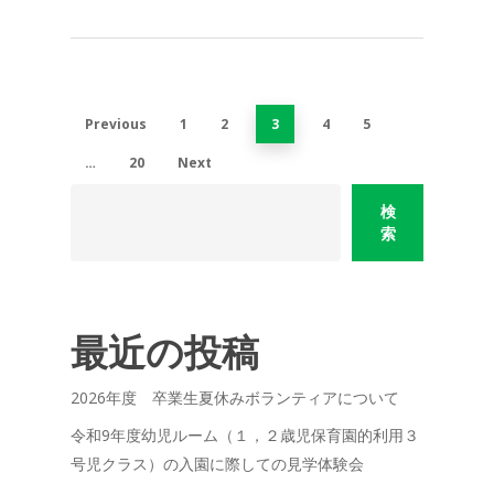
Previous
1
2
3
4
5
…
20
Next
検
索
最近の投稿
2026年度 卒業生夏休みボランティアについて
令和9年度幼児ルーム（１，２歳児保育園的利用３
号児クラス）の入園に際しての見学体験会