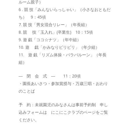
ルーム親子）
6 . 競 技「みんないらっしゃい」（小さなおともだ
ち） 9：45頃
7. 競 技「男女混合リレー」（年長組）
8. 競 技「玉入れ」(卒業生) 10：15頃
9. 遊 戯「ココ☆ナツ」（年中組）
10. 遊 戯「かみなりビリビリ」（年少組）
11. 遊 戯「リズム体操・パラバルーン」（年長
組）
― 閉 会 式 ― 11：20頃
・園長あいさつ・参加賞授与・万歳三唱・おわり
のことば
予 約：未就園児のみなさんは事前予約制 申し
込みフォームは にこにこクラブのページをご覧
ください。