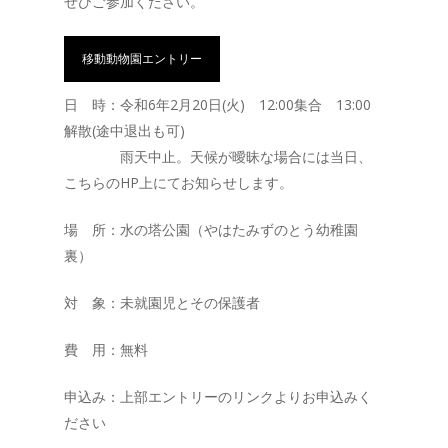
ぜひご参加ください。
移動動物園エントリー
日 時：令和6年2月20日(火) 12:00集合 13:00
解散(途中退出も可)
雨天中止。天候が曖昧な場合には当日、
こちらのHP上にてお知らせします。
場 所：水の塔公園（やはたみずのとう幼稚園
裏）
対 象：未就園児とその保護者
費 用：無料
申込み：上部エントリーのリンクよりお申込みく
ださい