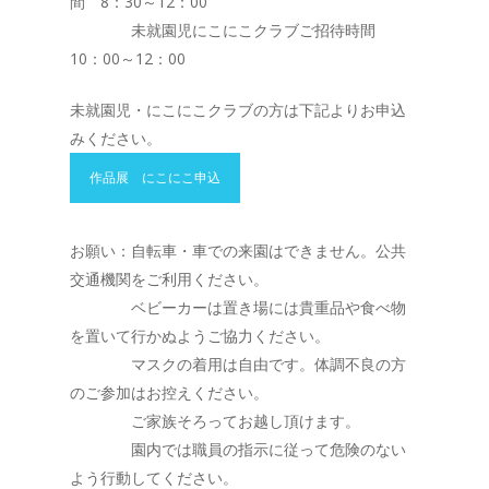
間 8：30～12：00
未就園児にこにこクラブご招待時間
10：00～12：00
未就園児・にこにこクラブの方は下記よりお申込
みください。
作品展 にこにこ申込
お願い：自転車・車での来園はできません。公共
交通機関をご利用ください。
ベビーカーは置き場には貴重品や食べ物
を置いて行かぬようご協力ください。
マスクの着用は自由です。体調不良の方
のご参加はお控えください。
ご家族そろってお越し頂けます。
園内では職員の指示に従って危険のない
よう行動してください。