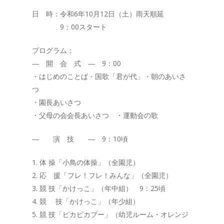
日 時：令和6年10月12日（土）雨天順延
9：00スタート
プログラム：
― 開 会 式 ― 9：00
・はじめのことば・国歌「君が代」・朝のあいさ
つ
・園長あいさつ
・父母の会会長あいさつ ・運動会の歌
― 演 技 ― 9：10頃
1. 体 操「小鳥の体操」（全園児）
2. 応 援「フレ！フレ！みんな」（全園児）
3. 競 技「かけっこ」（年中組） 9：25頃
4. 競 技「かけっこ」（年少組）
5. 競 技「ピカピカブー」（幼児ルーム・オレンジ