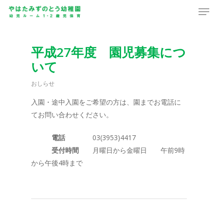
Men
Skip
to
main
content
平成27年度 園児募集につ
いて
おしらせ
入園・途中入園をご希望の方は、園までお電話に
てお問い合わせください。
電話
03(3953)4417
受付時間
月曜日から金曜日 午前9時
から午後4時まで