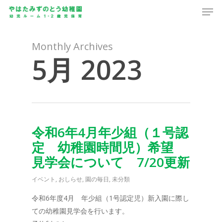
Men
Skip
to
main
content
Monthly Archives
5月 2023
令和6年4月年少組（１号認
定 幼稚園時間児）希望
見学会について 7/20更新
イベント
,
おしらせ
,
園の毎日
,
未分類
令和6年度4月 年少組（1号認定児）新入園に際し
ての幼稚園見学会を行います。