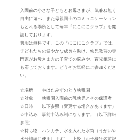
入園前の小さな子どもとお母さまが、気兼ね無く
自由に遊べ、また母親同士のコミュニケーション
もとれる場所として毎年『にこにこクラブ』を開
設しております。
費用は無料です。この『にこにこクラブ』では、
子どもたちの健やかな成長を助け、幼児教育の専
門家がお母さま方の子育ての悩みや、育児相談に
も応じております。どうぞお気軽にご参加くださ
い。
☆場所 やはたみずのとう幼稚園
☆対象 幼稚園入園前の乳幼児とその保護者
☆日時 以下参照（変更する場合があります）
☆申込み 事前申込み制になります。（以下詳細
参照）
☆持ち物 ハンカチ、水を入れた水筒（うがいや
水分補給に使用します）、上靴（お子様は名前記