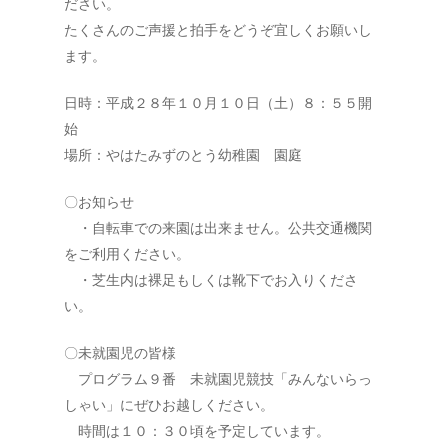
ださい。
たくさんのご声援と拍手をどうぞ宜しくお願いし
ます。
日時：平成２８年１０月１０日（土）８：５５開
始
場所：やはたみずのとう幼稚園 園庭
〇お知らせ
・自転車での来園は出来ません。公共交通機関
をご利用ください。
・芝生内は裸足もしくは靴下でお入りくださ
い。
〇未就園児の皆様
プログラム９番 未就園児競技「みんないらっ
しゃい」にぜひお越しください。
時間は１０：３０頃を予定しています。