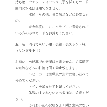
持ち物：ウエットティッシュ（手を拭くもの。公
園内の水道は使用できません。）
水筒・その他、各自散歩などに必要なも
の。
※今年度にこにこクラブにご登録されて
いる方のみ⇒カードをお持ちください。
服 装：汚れてもいい服・長袖・長ズボン・靴
（サンダル不可）
お願い：自転車での来場は出来ません。近隣商店
や道路などへの駐輪は固く禁止致します。
ベビーカーは園職員の指示に従い並べて
停めてください。
トイレを済ませてお越しください。
体調のすぐれない方の参加はご遠慮くだ
さい。
ふれあい前の説明をよく聞き危険のない