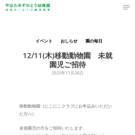
Men
Skip
to
main
content
イベント
おしらせ
園の毎日
12/11(木)移動動物園 未就
園児ご招待
2025年11月26日
移動動物園（にこにこクラブにお申込みいただい
た方へ）
未就園児の方をご招待いたします。