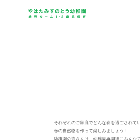
Skip
to
main
content
それぞれのご家庭でどんな春を過ごされて
春の自然物を作って楽しみましょう！
幼稚園の皆さんは、幼稚園再開後にみんな