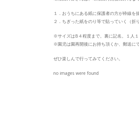
１．おうちにある紙に保護者の方が枠線を
２．ちぎった紙をのり等で貼っていく（折
※サイズはB４程度まで。裏に記名。１人
※園児は園再開後にお持ち頂くか、郵送に
ぜひ楽しんで行ってみてください。
no images were found