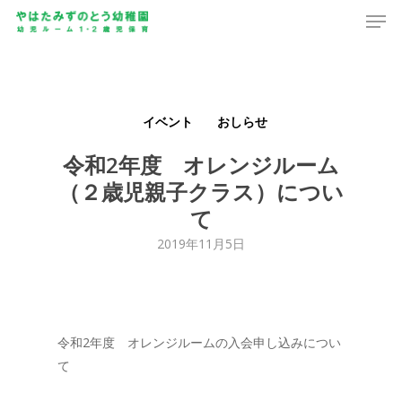
Men
Skip
to
main
content
イベント
おしらせ
令和2年度 オレンジルーム
（２歳児親子クラス）につい
て
2019年11月5日
令和2年度 オレンジルームの入会申し込みについ
て