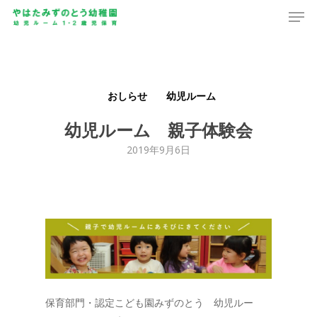
Men
Skip
to
main
content
おしらせ
幼児ルーム
幼児ルーム 親子体験会
2019年9月6日
保育部門・認定こども園みずのとう 幼児ルー