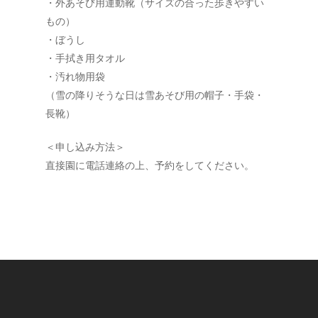
・外あそび用運動靴（サイズの合った歩きやすい
もの）
・ぼうし
・手拭き用タオル
・汚れ物用袋
（雪の降りそうな日は雪あそび用の帽子・手袋・
長靴）
＜申し込み方法＞
直接園に電話連絡の上、予約をしてください。