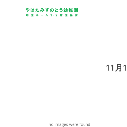
Skip
to
main
content
11月
no images were found